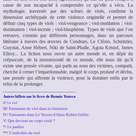
cause de son incapacité à comprendre ce qu’elle a vécu. La
mythologie, traversée par des scènes de viols, confirme la
dimension archétypale de cette violence originelle et permet de
définir cinq types de viols : viol-vengeance ; viol-mutilation ; viol-
domination ; viol-inceste ; viol-blasphème. Types de viols que l’on
retrouve, commis par différents personnages, dans un parcours
littéraire à travers des œuvres de Cendrars, Le Clézio, Schnitzler,
Guyotat, Anne Hébert, Niki de Saint-Phalle, Agota Kristof, James
Ellroy... La fiction nous ouvre un autre monde et, en dépit du
crépuscule, de la monstruosité de ce monde, elle nous dit qu’il
existe une pensée vivante, qui parle au nom des victimes, compatit,
cherche à cerner l’impardonnable, malgré le corps profané et déchu,
une pensée qui affronte la violence, pour la dominer enfin par le
refus de la prolonger.
______________________________
Autres billets sur le livre de Rennie Yotova
II/ Le viol
III/ Fantasmes de viol dans la littérature
IV/ Fantasmes dans Le Voyeur d'Alain Robbe-Grillet
V/ Que devient un corps violé ?
*/
Le pardon
**/
L'indicible du viol