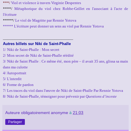
***/
Viol et violence à travers Virginie Despentes
****/
Métaphorique du viol chez Robbe-Grillet en l'associant à l'acte de
l'écriture
*****/
Le viol de Magritte par Rennie Yotova
***** L'écriture peut donner un sens au viol par Rennie Yotova
______________________________
Autres billets sur Niki de Saint-Phalle
1/ Niki de Saint-Phalle : Mon secret
2/ Mon secret de Niki de Saint-Phalle réédité
3/ Niki de Saint Phalle : Ce même été, mon père – il avait 35 ans, glissa sa main
dans ma culotte
4/ Autoportrait
5/ L'interdit
6/ Forme de pardon
7/ Les traces du viol dans l'œuvre de Niki de Saint-Phalle Par Rennie Yotova
8/ Niki de Saint-Phalle, témoigner pour prévenir par
Questions d’inceste
Auteure obligatoirement anonyme
à
21:03
Partager