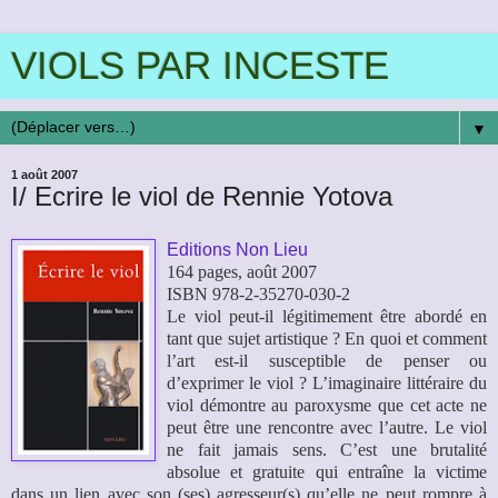
VIOLS PAR INCESTE
▼
1 août 2007
I/ Ecrire le viol de Rennie Yotova
Editions Non Lieu
164 pages, août 2007
ISBN 978-2-35270-030-2
Le viol peut-il légitimement être abordé en
tant que sujet artistique ? En quoi et comment
l’art est-il susceptible de penser ou
d’exprimer le viol ? L’imaginaire littéraire du
viol démontre au paroxysme que cet acte ne
peut être une rencontre avec l’autre. Le viol
ne fait jamais sens. C’est une brutalité
absolue et gratuite qui entraîne la victime
dans un lien avec son (ses) agresseur(s) qu’elle ne peut rompre à